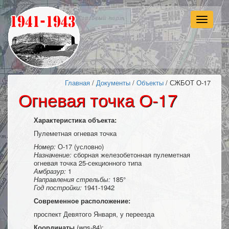
Навигац
Главная
/
Документы
/
Объекты
/ СЖБОТ О-17
Огневая точка О-17
Характеристика объекта:
Пулеметная огневая точка
Номер:
О-17 (условно)
Назначение:
сборная железобетонная пулеметная
огневая точка 25-секционного типа
Амбразур:
1
Направления стрельбы:
185°
Год постройки:
1941-1942
Современное расположение:
проспект Девятого Января, у переезда
Координаты
(wgs-84):