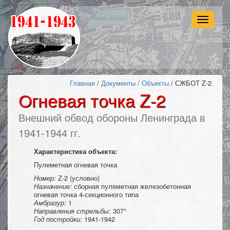
Навигац
Главная
/
Документы
/
Объекты
/ СЖБОТ Z-2
Огневая точка Z-2
Внешний обвод обороны Ленинграда в
1941-1944 гг.
Характеристика объекта:
Пулеметная огневая точка
Номер:
Z-2 (условно)
Назначение:
сборная пулеметная железобетонная
огневая точка 4-секционного типа
Амбразур:
1
Направления стрельбы:
307°
Год постройки:
1941-1942