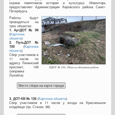
охране памятников истории и культуры). Инвентарь
предоставляет Администрация Кировского района Санкт-
Петербурга.
Работы будут
проводиться на
трех объектах:
1. АртДОТ № 99
(
Карточка
объекта
)
2. ПульДОТ №
100
(
Карточка
объекта
)
Сбор участников в
11 часов по
адресу Ленинский
проспект, 139
ПДОТ № 100. Один из объектов работ
(заправка
Лукойла)
3. ДОТ-КВ № 126
(
Карточка объекта
)
Сбор участников в 11 часов у входа на Красненькое
кладбище (пр. Стачек, 98)