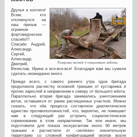
Друзья и коллеги!
Всем, кто
откликнулся на
наш призыв —
огромное
фортоведческое
спасибо!!!
Спасибо Андрей,
Александр,
Сергей,
Александр,
Разгрузка частей 4-секционного жбота.
Дмитрий,
Вячеслав, Ирина и все-все-все! Благодаря вам мы сумели
сделать неожиданно много.
Прежде всего, с самого раннего утра одна бригада
продолжила расчистку основной траншеи от кустарника и
прочих зарослей в направлении к северу от большого жбота.
Параллельно вторая бригада занимались уничтожением
веток, оставшихся от ранее расчищенных участков. Можно
сказать, что оба процесса составляли диалектическое
единство противоположностей, что, вероятно, не помешает
нам в следующий раз устроить социалистическое
соревнование в этом направлении. Так или иначе, мы
подготовили для показа экскурсантам около 90 метров
траншеи и расчистили от «зелёнки» значительную
территорию со сложной конфигурацией окопов возле