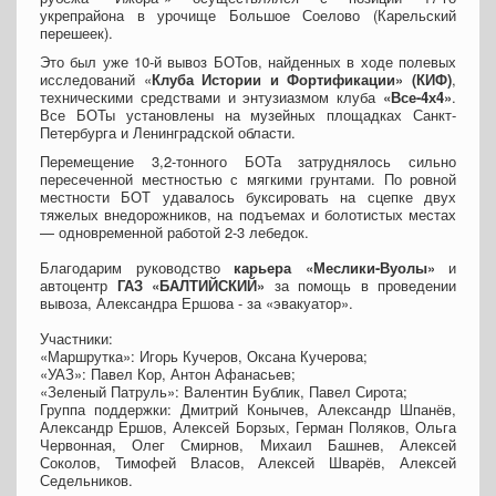
укрепрайона в урочище Большое Соелово (Карельский
перешеек).
Это был уже 10-й вывоз БОТов, найденных в ходе полевых
исследований «
Клуба Истории и Фортификации» (КИФ)
,
техническими средствами и энтузиазмом клуба
«Все-4х4»
.
Все БОТы установлены на музейных площадках Санкт-
Петербурга и Ленинградской области.
Перемещение 3,2-тонного БОТа затруднялось сильно
пересеченной местностью с мягкими грунтами. По ровной
местности БОТ удавалось буксировать на сцепке двух
тяжелых внедорожников, на подъемах и болотистых местах
— одновременной работой 2-3 лебедок.
Благодарим руководство
карьера «Меслики-Вуолы»
и
автоцентр
ГАЗ «БАЛТИЙСКИЙ»
за помощь в проведении
вывоза, Александра Ершова - за «эвакуатор».
Участники:
«Маршрутка»: Игорь Кучеров, Оксана Кучерова;
«УАЗ»: Павел Кор, Антон Афанасьев;
«Зеленый Патруль»: Валентин Бублик, Павел Сирота;
Группа поддержки: Дмитрий Конычев, Александр Шпанёв,
Александр Ершов, Алексей Борзых, Герман Поляков, Ольга
Червонная, Олег Смирнов, Михаил Башнев, Алексей
Соколов, Тимофей Власов, Алексей Шварёв, Алексей
Седельников.