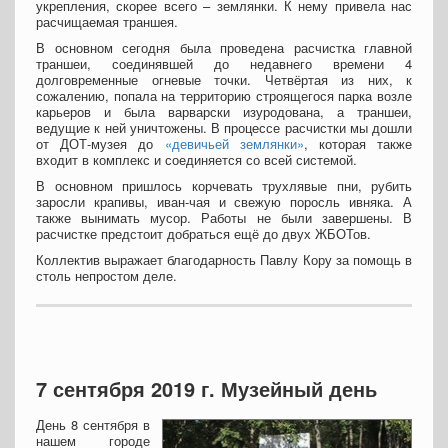
укрепления, скорее всего – землянки. К нему привела нас
расчищаемая траншея.
В основном сегодня была проведена расчистка главной
траншеи, соединявшей до недавнего времени 4
долговременные огневые точки. Четвёртая из них, к
сожалению, попала на территорию строящегося парка возле
карьеров и была варварски изуродована, а траншеи,
ведущие к ней уничтожены. В процессе расчистки мы дошли
от ДОТ-музея до
«девичьей землянки»
, которая также
входит в комплекс и соединяется со всей системой.
В основном пришлось корчевать трухлявые пни, рубить
заросли крапивы, иван-чая и свежую поросль ивняка. А
также вынимать мусор. Работы не были завершены. В
расчистке предстоит добраться ещё до двух ЖБОТов.
Коллектив выражает благодарность Павлу Кору за помощь в
столь непростом деле.
7 сентября 2019 г. Музейный день
День 8 сентября в
нашем городе