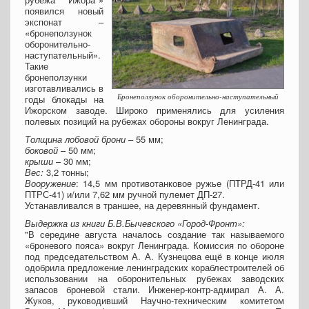
появился новый
экспонат –
«бронеползунок
оборонительно-
наступательный».
Такие
бронеползунки
изготавливались в
Бронеползунок оборонительно-наступательный
годы блокады на
Ижорском заводе. Широко применялись для усиления
полевых позиций на рубежах обороны вокруг Ленинграда.
Толщина лобовой брони
– 55 мм;
боковой
– 50 мм;
крыши
– 30 мм;
Вес:
3,2 тонны;
Вооружение
: 14,5 мм противотанковое ружье (ПТРД-41 или
ПТРС-41) и/или 7,62 мм ручной пулемет ДП-27.
Устанавливался в траншее, на деревянный фундамент.
Выдержка из книги Б.В.Бычевского «Город-Фронт»:
"В середине августа началось создание так называемого
«броневого пояса» вокруг Ленинграда. Комиссия по обороне
под председательством А. А. Кузнецова ещё в конце июля
одобрила предложение ленинградских кораблестроителей об
использовании на оборонительных рубежах заводских
запасов броневой стали. Инженер-контр-адмирал А. А.
Жуков, руководивший Научно-техническим комитетом