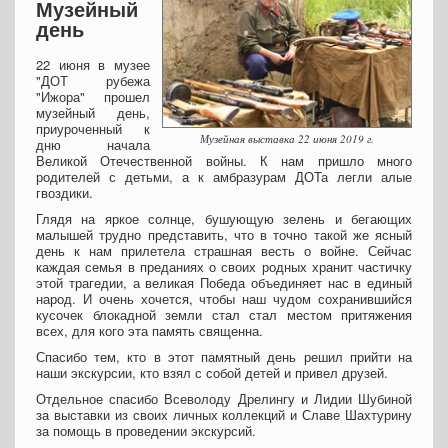
Музейный
день
22 июня в музее
"ДОТ рубежа
"Ижора" прошел
музейный день,
приуроченный к
Музейная выставка 22 июня 2019 г.
дню начала
Великой Отечественной войны. К нам пришло много
родителей с детьми, а к амбразурам ДОТа легли алые
гвоздики.
Глядя на яркое солнце, бушующую зелень и бегающих
малышей трудно представить, что в точно такой же ясный
день к нам прилетела страшная весть о войне. Сейчас
каждая семья в преданиях о своих родных хранит частичку
этой трагедии, а великая Победа объединяет нас в единый
народ. И очень хочется, чтобы наш чудом сохранившийся
кусочек блокадной земли стал стал местом притяжения
всех, для кого эта память священна.
Спасибо тем, кто в этот памятный день решил прийти на
наши экскурсии, кто взял с собой детей и привел друзей.
Отдельное спасибо Всеволоду Дрелингу и Лидии Шубиной
за выставки из своих личных коллекций и Славе Шахтурину
за помощь в проведении экскурсий.