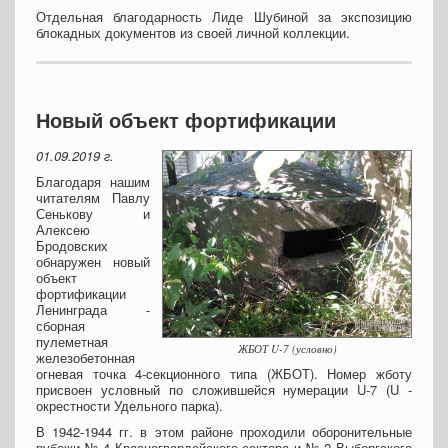
Отдельная благодарность Лиде Шубиной за экспозицию
блокадных документов из своей личной коллекции.
Новый объект фортификации
01.09.2019 г.
Благодаря нашим
читателям Павлу
Сенькову и
Алексею
Бродовских
обнаружен новый
объект
фортификации
Ленинграда -
сборная
пулеметная
ЖБОТ U-7 (условно)
железобетонная
огневая точка 4-секционного типа (ЖБОТ). Номер жботу
присвоен условный по сложившейся нумерации U-7 (U -
окрестности Удельного парка).
В 1942-1944 гг. в этом районе проходили оборонительные
рубежи № 4 Красногвардейского сектора и № 2 Выборгского