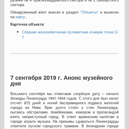
сектора.
Обнаруженный жбот внесен в раздел
"Объекты"
и вынесен
на
карту
.
Карточка объекта
:
Сборная железобетонная пулеметная огневая точка U-
7
7 сентября 2019 г. Анонс музейного
дня
Восьмого сентября мы отмечаем скорбную дату – начало
блокады Ленинграда 1941-1944 годов. С этого дня был начат
отсчёт 872 дней и ночей беспримерного подвига жителей
города на Неве. Враг долго стоял у стен Ленинграда,
пытаясь обстрелами, бомбёжками, измором и пропагандой
взять неприступный город. В ответ вражеским налётам в
городе играла музыка. На призывы сдаваться Ленинградцы
ответили пуском городского трамвая. В блокадном городе