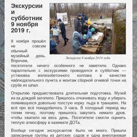
Экскурсии
и
субботник
9 ноября
2019 г.
9 ноября прошёл
не совсем
обычный
музейный день.
Экскурсии 9 ноября 2019 года
Впрочем,
посетители ничего особенного не заметили. Однако
параллельно с экскурсиями проводился и субботник —
установка железобетонного колпака в качестве
наблюдательного пункта и монтаж сборной огневой точки на
срубе из шпал.
Открытию предшествовала длительная подготовка. Музей
из-за дождей затопило. Пришлось откачивать воду и убирать
появившуюся довольно толстую корку льда в траншеях. На
всё про всё понадобилось 3 часа. В холодный период мы
топим печку, поэтому пришлось закупить немало дров,
чтобы хватило на весь день. Посетители смогли оценить
теплую атмосферу в каземате ДОТа.
Вообще сегодня экскурсантов было не много. Пришли
записанные группы из детских садов и одна внеплановая