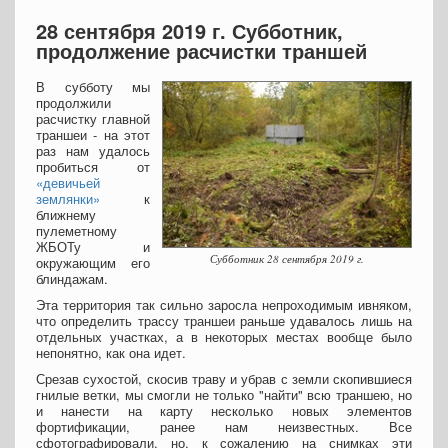
28 сентября 2019 г. Субботник,
продолжение расчистки траншей
В субботу мы
продолжили
расчистку главной
траншеи - на этот
раз нам удалось
пробиться от
«девичьей
землянки»
к
ближнему
пулеметному
ЖБОТу и
Субботник 28 сентября 2019 г.
окружающим его
блиндажам.
Эта территория так сильно заросла непроходимым ивняком,
что определить трассу траншеи раньше удавалось лишь на
отдельных участках, а в некоторых местах вообще было
непонятно, как она идет.
Срезав сухостой, скосив траву и убрав с земли скопившиеся
гнилые ветки, мы смогли не только "найти" всю траншею, но
и нанести на карту несколько новых элементов
фортификации, ранее нам неизвестных. Все
сфотографировали, но, к сожалению на снимках эти