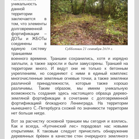
уникальность
данной
территории
заключается в
том, что элементы
долговременной
фортификации –
ДОТы и ЖБОТы
соединены в
единую систему
Субботник 21 сентября 2019 г.
траншеями
военного времени. Траншеи сохранились, хотя и изрядно
заплыли, а также заросли и были замусорены. Траншей на
территории много. И ведут они не только к бетонным
укреплениям, но соединяют с ними в единый комплекс
многочисленные земляные огневые точки, а также землянки
различной принадлежности, которые также хорошо
различимы. Таким образом, мы имеем уникальную
возможность создания здесь настоящего образца дерево-
земляной фортификации в сочетании с долговременной
фортификацией блокадного Ленинграда. На территории
нынешнего С.-Петербурга схожей по значимости территории
нет больше нигде.
Вот за расчистку основной траншеи мы сегодня и взялись.
Как и всегда, «Купчинский лес» порадовал нас новыми
открытиями. К таковым следует причислить обнаружение
деревянных брёвен в качестве стен очередного земляного