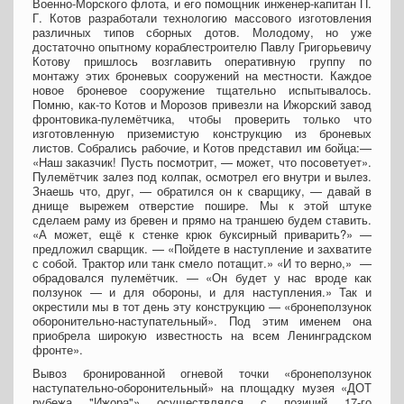
Военно-Морского флота, и его помощник инженер-капитан П.
Г. Котов разработали технологию массового изготовления
различных типов сборных дотов. Молодому, но уже
достаточно опытному кораблестроителю Павлу Григорьевичу
Котову пришлось возглавить оперативную группу по
монтажу этих броневых сооружений на местности. Каждое
новое броневое сооружение тщательно испытывалось.
Помню, как-то Котов и Морозов привезли на Ижорский завод
фронтовика-пулемётчика, чтобы проверить только что
изготовленную приземистую конструкцию из броневых
листов. Собрались рабочие, и Котов представил им бойца:—
«Наш заказчик! Пусть посмотрит, — может, что посоветует».
Пулемётчик залез под колпак, осмотрел его внутри и вылез.
Знаешь что, друг, — обратился он к сварщику, — давай в
днище вырежем отверстие пошире. Мы к этой штуке
сделаем раму из бревен и прямо на траншею будем ставить.
«А может, ещё к стенке крюк буксирный приварить?» —
предложил сварщик. — «Пойдете в наступление и захватите
с собой. Трактор или танк смело потащит.» «И то верно,» —
обрадовался пулемётчик. — «Он будет у нас вроде как
ползунок — и для обороны, и для наступления.» Так и
окрестили мы в тот день эту конструкцию — «бронеползунок
оборонительно-наступательный». Под этим именем она
приобрела широкую известность на всем Ленинградском
фронте».
Вывоз бронированной огневой точки «бронеползунок
наступательно-оборонительный» на площадку музея «ДОТ
рубежа "Ижора"» осуществлялся с позиций 17-го