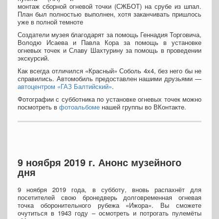
монтаж сборной огневой точки (СЖБОТ) на срубе из шпал.
План был полностью выполнен, хотя заканчивать пришлось
уже в полной темноте
Создатели музея благодарят за помощь Геннадия Торговича,
Володю Исаева и Павла Кора за помощь в установке
огневых точек и Славу Шахтурину за помощь в проведении
экскурсий.
Как всегда отличился «Красный» Соболь 4х4, без него бы не
справились. Автомобиль предоставлен нашими друзьями —
автоцентром «ГАЗ Балтийский»
.
Фотографии с субботника по установке огневых точек можно
посмотреть в
фотоальбоме
нашей группы во ВКонтакте.
9 ноября 2019 г. Анонс музейного
дня
9 ноября 2019 года, в субботу, вновь распахнёт для
посетителей свою бронедверь долговременная огневая
точка оборонительного рубежа «Ижора». Вы сможете
очутиться в 1943 году – осмотреть и потрогать пулемёты