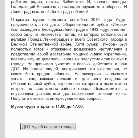
работало радио, театры, библиотеки. И, конечно, заводы.
Голодающий Ленинград производил оружие для обороны. И
Ленинград выстоял! Ленинград победил!
Открытие музея седьмого сентября 2019 года будет
приурочено к этой дате. Оборонительный рубеж «Ижора»
был возведён в блокадном Ленинграде в 1943 году, и являет
собой одну из множества частиц, из которых соткана была
великая Победа Ленинградцев и всего Советского Народа в
Великой Отечественной войне. Хотя рубеж «Ижора» был
полностью готов к отражению возможного наступления и
представлял собой достаточно мощную линию укреплений,
воевать ему не довелось - врага не подпустили так близко к
городу. Не принимал участия в боевых действиях и наш
ДОТ. Но подвиг людей, построивших эти укрепления, не
может быть предан забвению. На экскурсии вы сможете
узнать, как, какими силами и для чего создавался
оборонительный рубеж, укрепления которого и ныне можно
встреть во всех южных районах города. Познакомитесь с
внутренним устройством долговременной огневой точки.
Получите ответы на интересующие вас вопросы.
Музей будет открыт с 11:00 до 17:00.