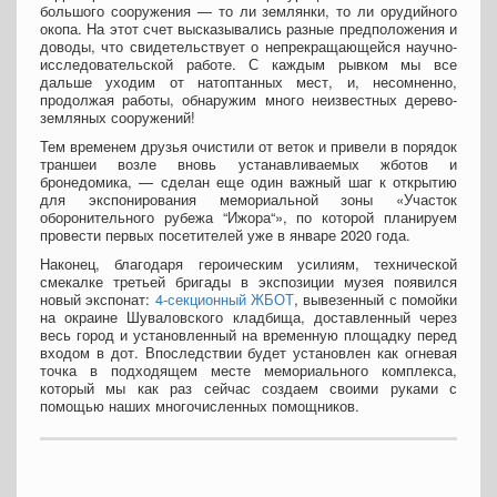
большого сооружения — то ли землянки, то ли орудийного
окопа. На этот счет высказывались разные предположения и
доводы, что свидетельствует о непрекращающейся научно-
исследовательской работе. С каждым рывком мы все
дальше уходим от натоптанных мест, и, несомненно,
продолжая работы, обнаружим много неизвестных дерево-
земляных сооружений!
Тем временем друзья очистили от веток и привели в порядок
траншеи возле вновь устанавливаемых жботов и
бронедомика, — сделан еще один важный шаг к открытию
для экспонирования мемориальной зоны «Участок
оборонительного рубежа “Ижора“», по которой планируем
провести первых посетителей уже в январе 2020 года.
Наконец, благодаря героическим усилиям, технической
смекалке третьей бригады в экспозиции музея появился
новый экспонат:
4-секционный ЖБОТ
, вывезенный с помойки
на окраине Шуваловского кладбища, доставленный через
весь город и установленный на временную площадку перед
входом в дот. Впоследствии будет установлен как огневая
точка в подходящем месте мемориального комплекса,
который мы как раз сейчас создаем своими руками с
помощью наших многочисленных помощников.