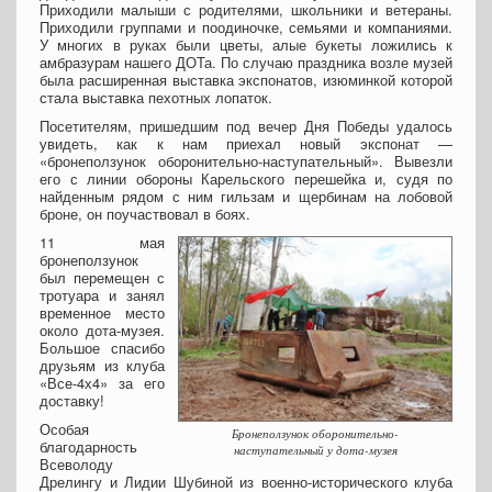
Приходили малыши с родителями, школьники и ветераны.
Приходили группами и поодиночке, семьями и компаниями.
У многих в руках были цветы, алые букеты ложились к
амбразурам нашего ДОТа. По случаю праздника возле музей
была расширенная выставка экспонатов, изюминкой которой
стала выставка пехотных лопаток.
Посетителям, пришедшим под вечер Дня Победы удалось
увидеть, как к нам приехал новый экспонат —
«бронеползунок оборонительно-наступательный». Вывезли
его с линии обороны Карельского перешейка и, судя по
найденным рядом с ним гильзам и щербинам на лобовой
броне, он поучаствовал в боях.
11 мая
бронеползунок
был перемещен с
тротуара и занял
временное место
около дота-музея.
Большое спасибо
друзьям из клуба
«Все-4х4» за его
доставку!
Особая
Бронеползунок оборонительно-
благодарность
наступательный у дота-музея
Всеволоду
Дрелингу и Лидии Шубиной из военно-исторического клуба