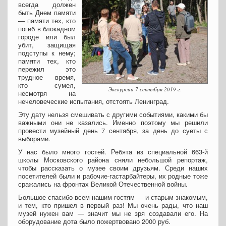
всегда должен
быть Днем памяти
— памяти тех, кто
погиб в блокадном
городе или был
убит, защищая
подступы к нему;
памяти тех, кто
пережил это
трудное время,
кто сумел,
Экскурсии 7 сентября 2019 г.
несмотря на
нечеловеческие испытания, отстоять Ленинград.
Эту дату нельзя смешивать с другими событиями, какими бы
важными они не казались. Именно поэтому мы решили
провести музейный день 7 сентября, за день до суеты с
выборами.
У нас было много гостей. Ребята из специальной 663-й
школы Московского района сняли небольшой репортаж,
чтобы рассказать о музее своим друзьям. Среди наших
посетителей были и рабочие-гастарбайтеры, их родные тоже
сражались на фронтах Великой Отечественной войны.
Большое спасибо всем нашим гостям — и старым знакомым,
и тем, кто пришел в первый раз! Мы очень рады, что наш
музей нужен вам — значит мы не зря создавали его. На
оборудование дота было пожертвовано 2000 руб.