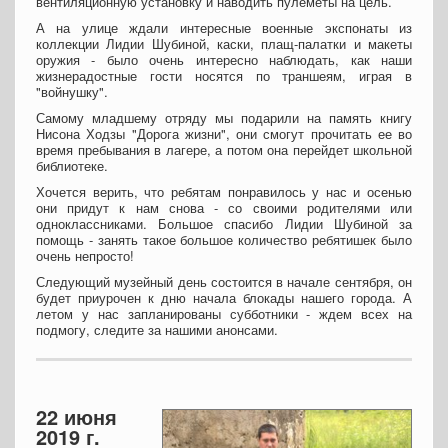
вентиляционную установку и наводить пулеметы на цель.
А на улице ждали интересные военные экспонаты из
коллекции Лидии Шубиной, каски, плащ-палатки и макеты
оружия - было очень интересно наблюдать, как наши
жизнерадостные гости носятся по траншеям, играя в
"войнушку".
Самому младшему отряду мы подарили на память книгу
Нисона Ходзы "Дорога жизни", они смогут прочитать ее во
время пребывания в лагере, а потом она перейдет школьной
библиотеке.
Хочется верить, что ребятам понравилось у нас и осенью
они придут к нам снова - со своими родителями или
одноклассниками. Большое спасибо Лидии Шубиной за
помощь - занять такое большое количество ребятишек было
очень непросто!
Следующий музейный день состоится в начале сентября, он
будет приурочен к дню начала блокады нашего города. А
летом у нас запланированы субботники - ждем всех на
подмогу, следите за нашими анонсами.
22 июня
2019 г.