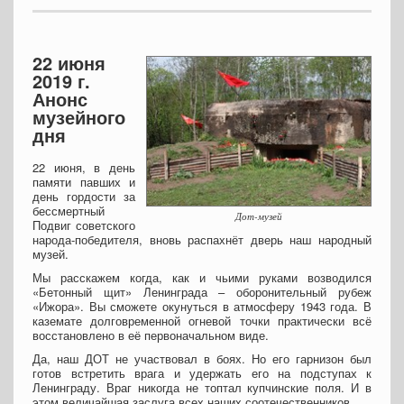
22 июня
2019 г.
Анонс
музейного
дня
22 июня, в день
памяти павших и
день гордости за
бессмертный
Дот-музей
Подвиг советского
народа-победителя, вновь распахнёт дверь наш народный
музей.
Мы расскажем когда, как и чьими руками возводился
«Бетонный щит» Ленинграда – оборонительный рубеж
«Ижора». Вы сможете окунуться в атмосферу 1943 года. В
каземате долговременной огневой точки практически всё
восстановлено в её первоначальном виде.
Да, наш ДОТ не участвовал в боях. Но его гарнизон был
готов встретить врага и удержать его на подступах к
Ленинграду. Враг никогда не топтал купчинские поля. И в
этом величайшая заслуга всех наших соотечественников.