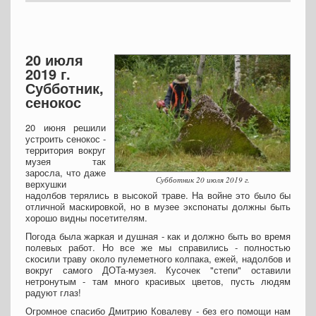
20 июля
2019 г.
Субботник,
сенокос
20 июня решили
устроить сенокос -
территория вокруг
музея так
заросла, что даже
Субботник 20 июля 2019 г.
верхушки
надолбов терялись в высокой траве. На войне это было бы
отличной маскировкой, но в музее экспонаты должны быть
хорошо видны посетителям.
Погода была жаркая и душная - как и должно быть во время
полевых работ. Но все же мы справились - полностью
скосили траву около пулеметного колпака, ежей, надолбов и
вокруг самого ДОТа-музея. Кусочек "степи" оставили
нетронутым - там много красивых цветов, пусть людям
радуют глаз!
Огромное спасибо Дмитрию Ковалеву - без его помощи нам