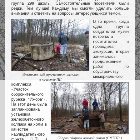
группа 299 школы. Самостоятельные посетители были
редки. Тем лучше! Каждому мы смогли уделить больше
внимания и ответить на вопросы интересующихся темой.
В то время, когда
одна группа
создателей музея
встречала
посетителей и
проводила
экскурсии, вторая
занималась
продолжением
работ по
обустройству
Установка ж/б пулеметного колпака
мемориального
в качестве НП
комплекса
«Участок
оборонительного
рубежа "Ижора"».
На этот день была
запланирована
установка
железобетонного
колпака на холм в
качестве
наблюдательного
Сборка сборной огневой точки (СЖБОТа)
пункта (НП) и