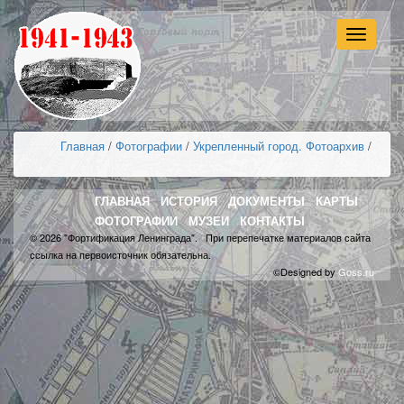
Навигац
Главная
/
Фотографии
/
Укрепленный город. Фотоархив
/
ГЛАВНАЯ
ИСТОРИЯ
ДОКУМЕНТЫ
КАРТЫ
ФОТОГРАФИИ
МУЗЕИ
КОНТАКТЫ
© 2026 "Фортификация Ленинграда". При перепечатке материалов сайта
ссылка на первоисточник обязательна.
©Designed by
Goss.ru