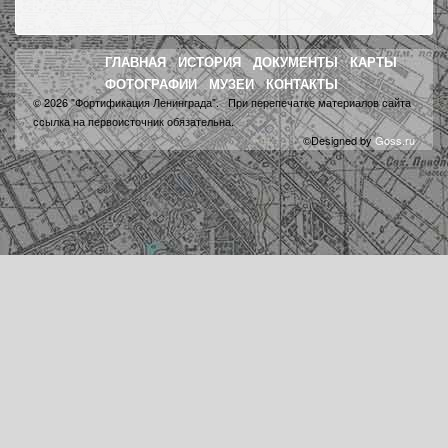
ГЛАВНАЯ
ИСТОРИЯ
ДОКУМЕНТЫ
КАРТЫ
ФОТОГРАФИИ
МУЗЕИ
КОНТАКТЫ
© 2026 "Фортификация Ленинграда". При перепечатке материалов сайта
ссылка на первоисточник обязательна.
©Designed by
Goss.ru