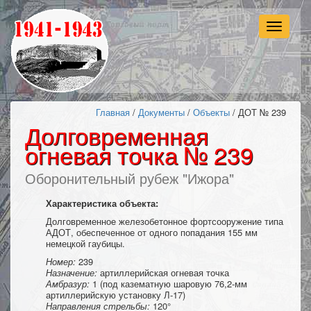
Навигац
Главная
/
Документы
/
Объекты
/ ДОТ № 239
Долговременная
огневая точка № 239
Оборонительный рубеж "Ижора"
Характеристика объекта:
Долговременное железобетонное фортсооружение типа
АДОТ, обеспеченное от одного попадания 155 мм
немецкой гаубицы.
Номер:
239
Назначение:
артиллерийская огневая точка
Амбразур:
1 (под казематную шаровую 76,2-мм
артиллерийскую установку Л-17)
Направления стрельбы:
120°